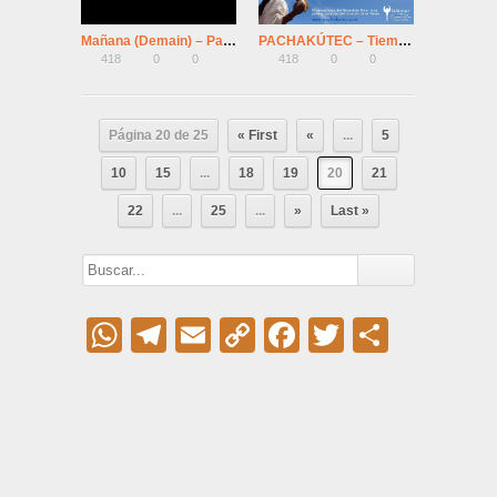
Mañana (Demain) – Parte 2
PACHAKÚTEC – Tiempo del Cambio – El Retorno de la Luz
418
0
0
418
0
0
Página 20 de 25
« First
«
...
5
10
15
...
18
19
20
21
22
...
25
...
»
Last »
WhatsApp
Telegram
Email
Copy
Facebook
Twitter
Compar
Link