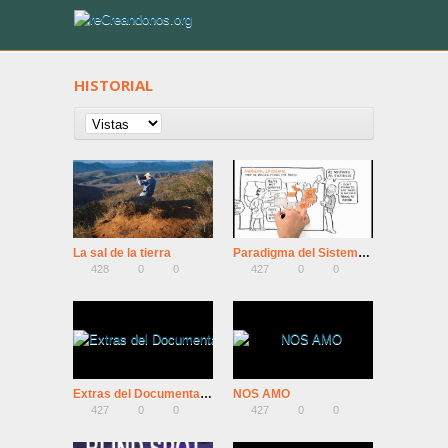
HISTORIAL
La sal de la tierra
Paradigma del Sistema Educativo
428
0
0
427
0
0
Extras del Documental Una Realidad Paralela (Entrevistas)
NOS AMO
427
0
0
427
0
0