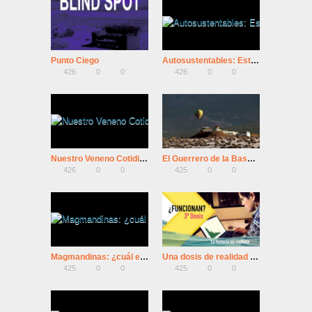
Punto Ciego
Autosustentables: Estilo de vida sostenible
426
0
0
426
0
0
Nuestro Veneno Cotidiano
El Guerrero de la Basura
426
0
0
425
0
0
Magmandinas: ¿cuál es tu cumbre?
Una dosis de realidad – 3ª Dosis: ¿Funcionan?
425
0
0
425
0
0