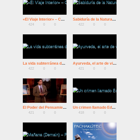
«El Viaje Interior» – Conferencia de Claudio Naranjo
Sabiduría de la Naturaleza – ZILEY MORA
424
0
0
422
0
0
La vida subterránea de los árboles
Ayurveda, el arte de vivir
422
0
0
421
0
0
El Poder del Pensamiento – Deepak Chopra
Un crimen llamado Educación
421
0
0
418
0
0