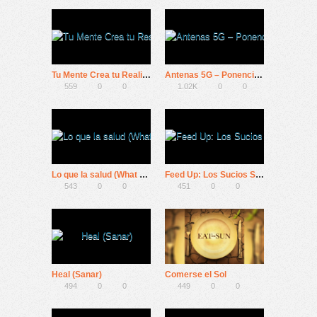
Tu Mente Crea tu Realidad – Joe Dispenza
Antenas 5G – Ponencias Zen con Suzanne Powell
559
0
0
1.02K
0
0
Lo que la salud (What The Health)
Feed Up: Los Sucios Secretos de la Industria de la Alimentación
543
0
0
451
0
0
Heal (Sanar)
Comerse el Sol
494
0
0
449
0
0