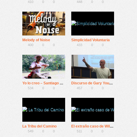
410
0
0
448
0
0
Melody of Noise
Simplicidad Voluntaria
400
0
0
433
0
0
Yo lo creo – Santiago Pando
Discurso de Gary Yourofsky
534
0
0
457
0
0
La Tribu del Camino
El extraño caso de Wilhelm Reich – la película
549
0
0
511
0
0