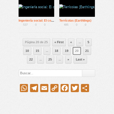
Ingeniería social: El control de la humanidad
Terrícolas (Earthlings)
537
0
0
485
0
0
Página 20 de 25
« First
«
...
5
10
15
...
18
19
20
21
22
...
25
...
»
Last »
WhatsApp
Telegram
Email
Copy
Facebook
Twitter
Compar
Link