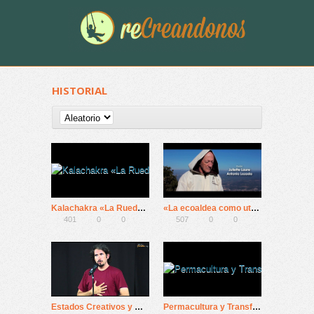
HISTORIAL
Kalachakra «La Rueda del Tiempo»
«La ecoaldea como utopía», con Alberto Ruz
401
0
0
507
0
0
Estados Creativos y Maestros Creadores – Victor Brossa
Permacultura y Transformación Interior | ANDREA GIRALDO