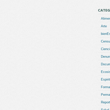
CATEG
Alime
Arte
bienEs
Censu
Cienci
Denun
Docum
Ecosi
Espiri
Forma
Perma
Report
Salud