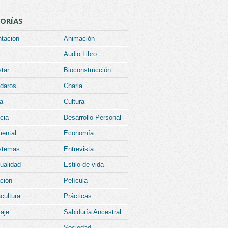
ORÍAS
ntación
Animación
Audio Libro
tar
Bioconstrucción
daros
Charla
a
Cultura
cia
Desarrollo Personal
ental
Economía
stemas
Entrevista
tualidad
Estilo de vida
ción
Película
cultura
Prácticas
aje
Sabiduría Ancestral
Sociedad