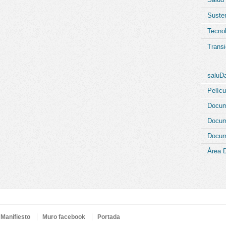
Susten
Tecno
Transi
saluD
Pelícu
Docum
Docum
Docum
Área 
Manifiesto
Muro facebook
Portada