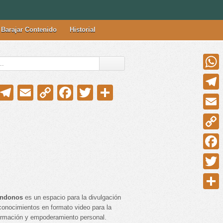
Barajar Contenido
Historial
Whats
WhatsApp
Telegram
Email
Copy
Facebook
Twitter
Compartir
Telegr
Link
Email
Copy
Link
Faceb
Twitter
Compar
andonos
es un espacio para la divulgación
conocimientos en formato video para la
ormación y empoderamiento personal.