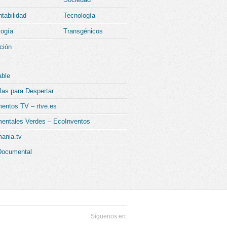
tabilidad
Tecnología
logía
Transgénicos
ción
able
las para Despertar
entos TV – rtve.es
entales Verdes – EcoInventos
ania.tv
Documental
Síguenos en: