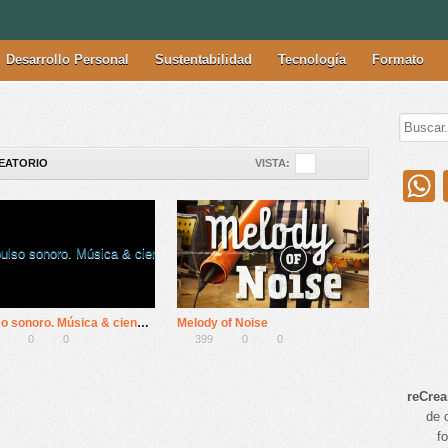
Desarrollo Personal
Sustentabilidad
Tecnología
Formato
EATORIO
VISTA:
Impulso sonoro. Música & ciencias: Neurociencias (capítulo 1)
Melody of Noise
0
0
399
0
0
reCre
de 
f