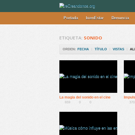
Portada
bienEstar
Denuncia
ETIQUETA:
SONIDO
ORDEN:
FECHA
|
TÍTULO
|
VISTAS
|
AL
La magia del sonido en el cine
659
0
0
370