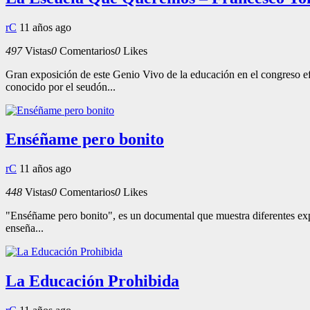
rC
11 años ago
497
Vistas
0
Comentarios
0
Likes
Gran exposición de este Genio Vivo de la educación en el congreso 
conocido por el seudón...
Enséñame pero bonito
rC
11 años ago
448
Vistas
0
Comentarios
0
Likes
"Enséñame pero bonito", es un documental que muestra diferentes exper
enseña...
La Educación Prohibida