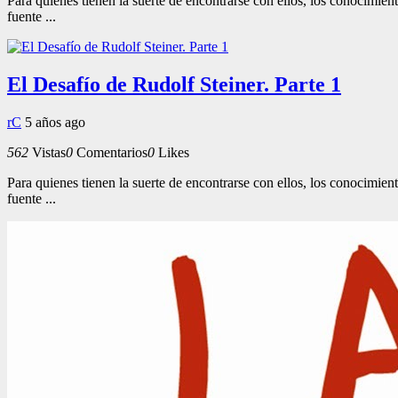
Para quienes tienen la suerte de encontrarse con ellos, los conocimie
fuente ...
El Desafío de Rudolf Steiner. Parte 1
rC
5 años ago
562
Vistas
0
Comentarios
0
Likes
Para quienes tienen la suerte de encontrarse con ellos, los conocimie
fuente ...