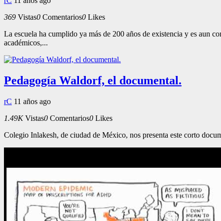
rC
11 años ago
369
Vistas
0
Comentarios
0
Likes
La escuela ha cumplido ya más de 200 años de existencia y es aun con
académicos,...
Pedagogía Waldorf, el documental.
rC
11 años ago
1.49K
Vistas
0
Comentarios
0
Likes
Colegio Inlakesh, de ciudad de México, nos presenta este corto docum