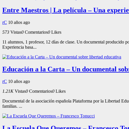
Entre Maestros | La película – Una experie
rC
10 años ago
573
Vistas
0
Comentarios
0
Likes
11 alumnos, 1 profesor, 12 días de clase. Un documental producido po
Experiencia basa...
Educación a la Carta – Un documental sobr
rC
10 años ago
1.21K
Vistas
0
Comentarios
0
Likes
Documental de la asociación española Plataforma por la Libertad Educa
familias. ...
La Escuela Que Queremos – Francesco To