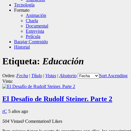
Tecnología
Formato
Animación
Charla
Documental
Entrevista
Película
Barajar Contenido
Historial
Etiqueta:
Educación
Orden:
Fecha
|
Título
|
Vistas
|
Aleatorio
Sort Ascending
Vista:
El Desafío de Rudolf Steiner. Parte 2
rC
5 años ago
504
Vistas
0
Comentarios
0
Likes