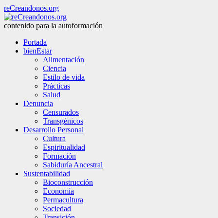
reCreandonos.org
contenido para la autoformación
Portada
bienEstar
Alimentación
Ciencia
Estilo de vida
Prácticas
Salud
Denuncia
Censurados
Transgénicos
Desarrollo Personal
Cultura
Espiritualidad
Formación
Sabiduría Ancestral
Sustentabilidad
Bioconstrucción
Economía
Permacultura
Sociedad
Transición