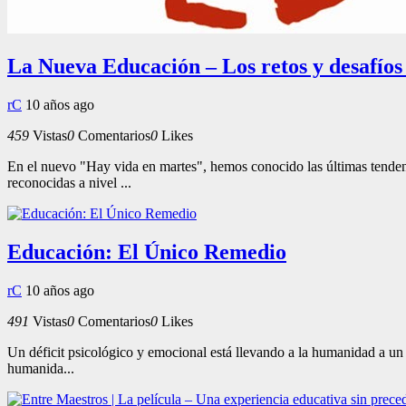
La Nueva Educación – Los retos y desafíos
rC
10 años ago
459
Vistas
0
Comentarios
0
Likes
En el nuevo "Hay vida en martes", hemos conocido las últimas tende
reconocidas a nivel ...
Educación: El Único Remedio
rC
10 años ago
491
Vistas
0
Comentarios
0
Likes
Un déficit psicológico y emocional está llevando a la humanidad a un v
humanida...