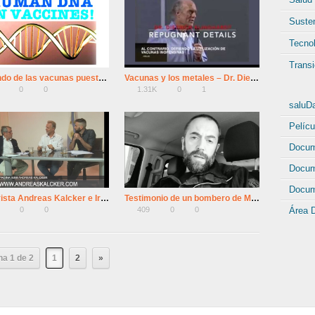
Susten
Tecno
Transi
El mundo de las vacunas puesto a la luz
Vacunas y los metales – Dr. Dietrich Klinghardt
0
0
1.31K
0
1
saluD
Pelícu
Docum
Docum
Docum
Entrevista Andreas Kalcker e Iru Landucci (Dióxido de Cloro, ClO2, MMS, CDS)
Testimonio de un bombero de Madrid : MMS y covid19
0
0
409
0
0
Área 
na 1 de 2
1
2
»