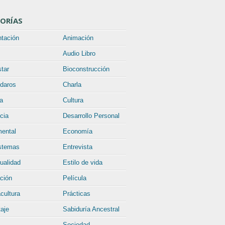
ORÍAS
ntación
Animación
Audio Libro
tar
Bioconstrucción
daros
Charla
a
Cultura
cia
Desarrollo Personal
ental
Economía
stemas
Entrevista
tualidad
Estilo de vida
ción
Película
cultura
Prácticas
aje
Sabiduría Ancestral
Sociedad