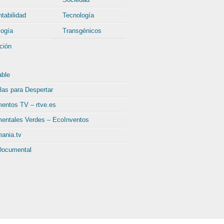
tabilidad
Tecnología
logía
Transgénicos
ción
able
las para Despertar
entos TV – rtve.es
entales Verdes – EcoInventos
ania.tv
Documental