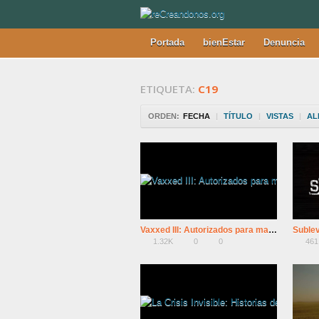
Portada
bienEstar
Denuncia
ETIQUETA:
C19
ORDEN:
FECHA
|
TÍTULO
|
VISTAS
|
AL
Vaxxed III: Autorizados para matar
Suble
1.32K
0
0
461