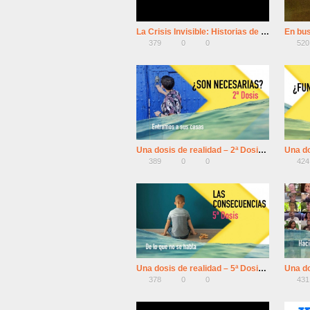
La Crisis Invisible: Historias de vacunas jamás contadas
En bus
379
0
0
520
Una dosis de realidad – 2ª Dosis: ¿Son necesarias?
389
0
0
424
Una dosis de realidad – 5ª Dosis: Las consecuencias
378
0
0
431