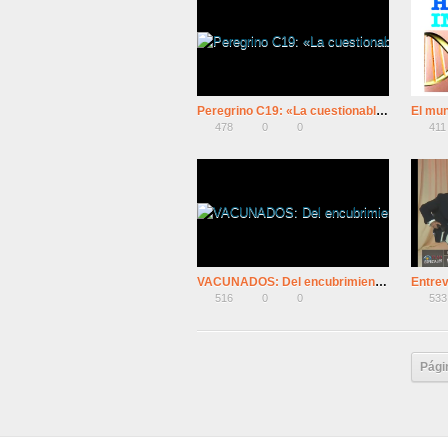
Peregrino C19: «La cuestionable hegemonía sanitaria»
478
0
0
411
VACUNADOS: Del encubrimiento a la catástrofe
516
0
0
533
Pági