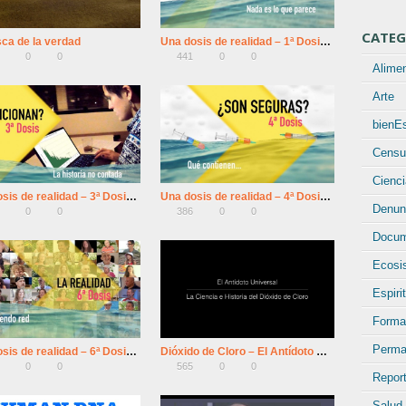
CATEG
ca de la verdad
Una dosis de realidad – 1ª Dosis: La Teoría
0
0
441
0
0
Alime
Arte
bienEs
Censu
Cienci
Una dosis de realidad – 3ª Dosis: ¿Funcionan?
Una dosis de realidad – 4ª Dosis: ¿Son seguras?
Denun
0
0
386
0
0
Docum
Ecosi
Espiri
Forma
Perma
Una dosis de realidad – 6ª Dosis: La realidad
Dióxido de Cloro – El Antídoto Universal
0
0
565
0
0
Report
Salud