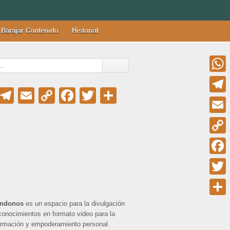
Barajar Contenido
Historial
Whats
WhatsApp
Telegram
Email
Copy
Facebook
Twitter
Compartir
Telegr
Link
Email
Copy
Link
Faceb
Twitter
Compar
andonos
es un espacio para la divulgación
conocimientos en formato video para la
ormación y empoderamiento personal.