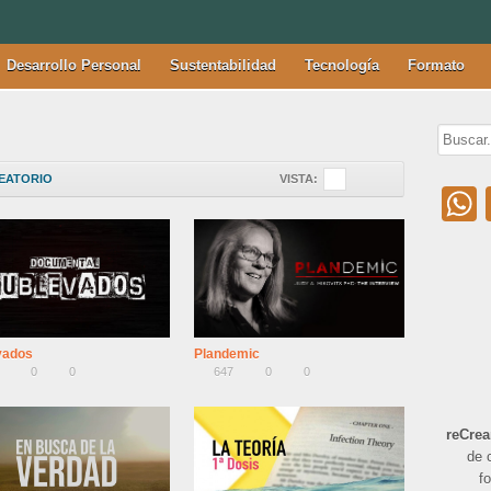
Desarrollo Personal
Sustentabilidad
Tecnología
Formato
EATORIO
VISTA:
vados
Plandemic
0
0
647
0
0
reCre
de 
f