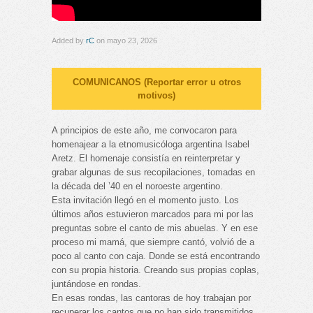
Added by
rC
on mayo 23, 2026
COMUNICANOS (Reportar error u otros
motivos)
A principios de este año, me convocaron para
homenajear a la etnomusicóloga argentina Isabel
Aretz. El homenaje consistía en reinterpretar y
grabar algunas de sus recopilaciones, tomadas en
la década del ’40 en el noroeste argentino.
Esta invitación llegó en el momento justo. Los
últimos años estuvieron marcados para mi por las
preguntas sobre el canto de mis abuelas. Y en ese
proceso mi mamá, que siempre cantó, volvió de a
poco al canto con caja. Donde se está encontrando
con su propia historia. Creando sus propias coplas,
juntándose en rondas.
En esas rondas, las cantoras de hoy trabajan por
recuperar los cantos que no han sido transmitidos.