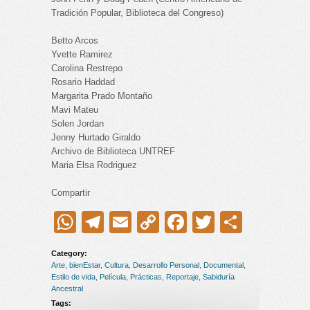
Tradición Popular, Biblioteca del Congreso)
Betto Arcos
Yvette Ramirez
Carolina Restrepo
Rosario Haddad
Margarita Prado Montaño
Mavi Mateu
Solen Jordan
Jenny Hurtado Giraldo
Archivo de Biblioteca UNTREF
Maria Elsa Rodriguez
Compartir
WhatsApp
Telegram
Email
Copy
Facebook
Twitter
Compar
Link
Category:
Arte
,
bienEstar
,
Cultura
,
Desarrollo Personal
,
Documental
,
Estilo de vida
,
Película
,
Prácticas
,
Reportaje
,
Sabiduría
Ancestral
Tags: