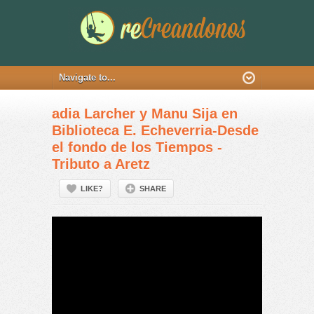
adia Larcher y Manu Sija en
Biblioteca E. Echeverria-Desde
el fondo de los Tiempos -
Tributo a Aretz
LIKE?
SHARE