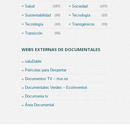
(111)
Salud
Sociedad
(187)
(107)
Sustentabilidad
Tecnología
(50)
(22)
Tecnología
Transgénicos
(10)
(10)
Transición
(55)
WEBS EXTERNAS DE DOCUMENTALES
saluDable
Películas para Despertar
Documentos TV – rtve.es
Documentales Verdes – EcoInventos
Documania.tv
Área Documental