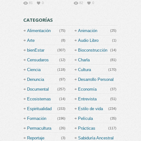
81
0
82
0
CATEGORÍAS
Alimentación
Animación
(75)
(25)
Arte
Audio Libro
(8)
(1)
bienEstar
Bioconstrucción
(307)
(14)
Censudaros
Charla
(12)
(81)
Ciencia
Cultura
(118)
(170)
Denuncia
Desarrollo Personal
(97)
(202)
Documental
Economía
(257)
(37)
Ecosistemas
Entrevista
(14)
(51)
Espiritualidad
Estilo de vida
(153)
(234)
Formación
Película
(196)
(35)
Permacultura
Prácticas
(26)
(117)
Reportaje
Sabiduría Ancestral
(3)