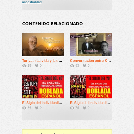
ancestralidad
CONTENIDO RELACIONADO
Turiya, «La vida y las enseñanzas de Ramana Maharshi»
Conversación entre Krishnamurti y Bernard Levin (BBC-1981)
15
0
83
0
El Siglo del Individualismo: 4º Máquinas De Felicidad
El Siglo del Individualismo: 3º Máquinas De Felicidad
86
0
76
0