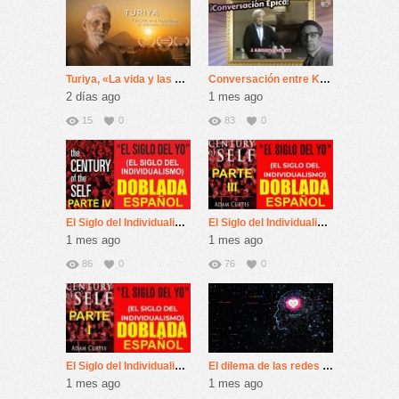
Turiya, «La vida y las enseñanzas de Ramana Maharshi»
Conversación entre Krishnamurti y Bernard Levin (BBC-1981)
2 días ago
1 mes ago
15
0
83
0
El Siglo del Individualismo: 4º Máquinas De Felicidad
El Siglo del Individualismo: 3º Máquinas De Felicidad
1 mes ago
1 mes ago
86
0
76
0
El Siglo del Individualismo: 1º Máquinas De Felicidad
El dilema de las redes sociales
1 mes ago
1 mes ago