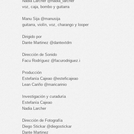
Nadia Larcher @nadia_larcher
voz, caja, bombo y guitarra
Manu Sija @manusija
guitarra, violín, voz, charango y looper
Dirigido por
Dante Martinez @dantextdm
Dirección de Sonido
Facu Rodríguez @facurodriguez.i
Producción
Estefanía Cajeao @esteficajeao
Lean Cariño @maricarinio
Investigación y curaduría
Estefanía Cajeao
Nadia Larcher
Dirección de Fotografía
Diego Stickar @diegostickar
Dante Martinez