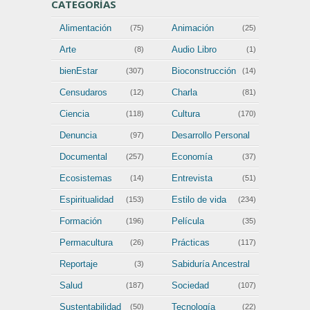
CATEGORÍAS
Alimentación
Animación
(75)
(25)
Arte
Audio Libro
(8)
(1)
bienEstar
Bioconstrucción
(307)
(14)
Censudaros
Charla
(12)
(81)
Ciencia
Cultura
(118)
(170)
Denuncia
Desarrollo Personal
(97)
(202)
Documental
Economía
(257)
(37)
Ecosistemas
Entrevista
(14)
(51)
Espiritualidad
Estilo de vida
(153)
(234)
Formación
Película
(196)
(35)
Permacultura
Prácticas
(26)
(117)
Reportaje
Sabiduría Ancestral
(3)
(111)
Salud
Sociedad
(187)
(107)
Sustentabilidad
Tecnología
(50)
(22)