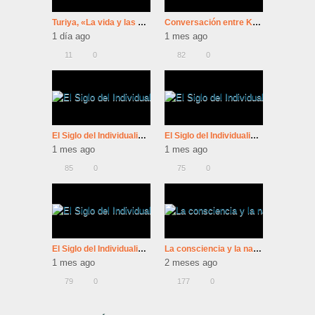
Turiya, «La vida y las enseñanzas de Ramana Maharshi»
Conversación entre Krishnamurti y Bernard Levin (BBC-1981)
1 día ago
1 mes ago
11
0
82
0
El Siglo del Individualismo: 4º Máquinas De Felicidad
El Siglo del Individualismo: 3º Máquinas De Felicidad
1 mes ago
1 mes ago
85
0
75
0
El Siglo del Individualismo: 1º Máquinas De Felicidad
La consciencia y la naturaleza de la realidad | Dra. Jude Currivan Universidad de Oxford y Sadhguru
1 mes ago
2 meses ago
79
0
177
0