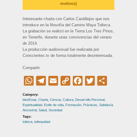
motivos)
Interesante charla con Carlos Castillejos que nos
introduce en la filosofía del Camino Maya Tolteca.
La grabación se realizó en la Tierra Los Tres Pinos,
en Tenerife, durante unas convivencias del verano
de 2014.
La producción audiovisual fue realizada por
Conscientes.tv de forma totalmente desinteresada.
Compartir
WhatsApp
Telegram
Email
Copy
Facebook
Twitter
Compar
Link
Category:
bienEstar
,
Charla
,
Ciencia
,
Cultura
,
Desarrollo Personal
,
Espiritualidad
,
Estilo de vida
,
Formación
,
Prácticas
,
Sabiduría
Ancestral
,
Salud
,
Sociedad
Tags:
tolteca
,
toltequidad