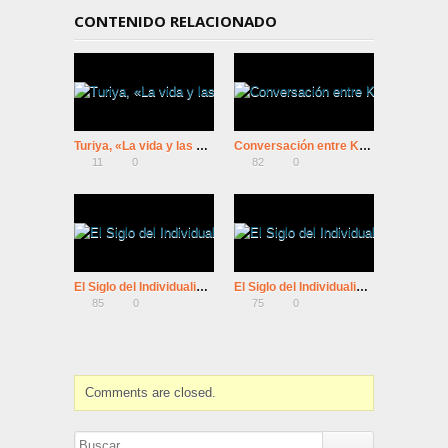
CONTENIDO RELACIONADO
Turiya, «La vida y las enseñanzas de Ramana Maharshi»
Conversación entre Krishnamurti y Bernard Levin (BBC-1981)
11
0
82
0
El Siglo del Individualismo: 4º Máquinas De Felicidad
El Siglo del Individualismo: 3º Máquinas De Felicidad
85
0
75
0
Comments are closed.