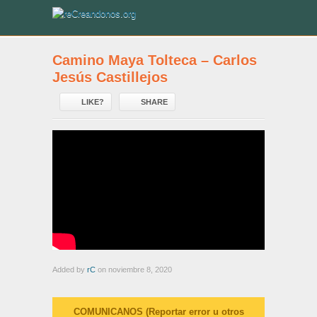
Camino Maya Tolteca – Carlos
Jesús Castillejos
LIKE?
SHARE
Added by
rC
on noviembre 8, 2020
COMUNICANOS (Reportar error u otros