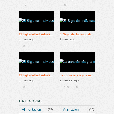
17
0
83
0
El Siglo del Individualismo: 4º Máquinas De Felicidad
El Siglo del Individualismo: 3º Máquinas De Felicidad
1 mes ago
1 mes ago
86
0
76
0
El Siglo del Individualismo: 1º Máquinas De Felicidad
La consciencia y la naturaleza de la realidad | Dra. Jude Currivan Universidad de Oxford y Sadhguru
1 mes ago
2 meses ago
83
0
183
0
CATEGORÍAS
Alimentación
Animación
(75)
(25)