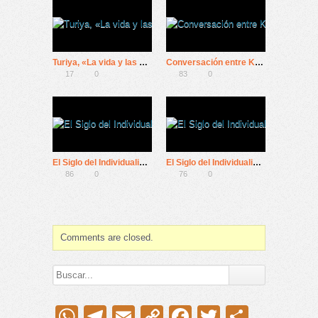
Turiya, «La vida y las enseñanzas de Ramana Maharshi»
Conversación entre Krishnamurti y Bernard Levin (BBC-1981)
17
0
83
0
El Siglo del Individualismo: 4º Máquinas De Felicidad
El Siglo del Individualismo: 3º Máquinas De Felicidad
86
0
76
0
Comments are closed.
WhatsApp
Telegram
Email
Copy
Facebook
Twitter
Compar