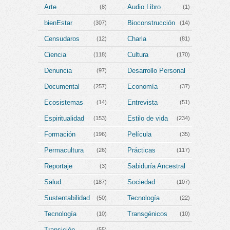
Arte
Audio Libro
(8)
(1)
bienEstar
Bioconstrucción
(307)
(14)
Censudaros
Charla
(12)
(81)
Ciencia
Cultura
(118)
(170)
Denuncia
Desarrollo Personal
(97)
(202)
Documental
Economía
(257)
(37)
Ecosistemas
Entrevista
(14)
(51)
Espiritualidad
Estilo de vida
(153)
(234)
Formación
Película
(196)
(35)
Permacultura
Prácticas
(26)
(117)
Reportaje
Sabiduría Ancestral
(3)
(111)
Salud
Sociedad
(187)
(107)
Sustentabilidad
Tecnología
(50)
(22)
Tecnología
Transgénicos
(10)
(10)
Transición
(55)