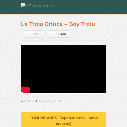
La Tribu Crítica – Soy Tribu
LIKE?
SHARE
Added by
rC
on junio 9, 2019
COMUNICANOS (Reportar error u otros
motivos)