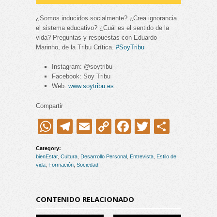
¿Somos inducidos socialmente? ¿Crea ignorancia
el sistema educativo? ¿Cuál es el sentido de la
vida? Preguntas y respuestas con Eduardo
Marinho, de la Tribu Crítica.
#SoyTribu
Instagram: @soytribu
Facebook: Soy Tribu
Web:
www.soytribu.es
Compartir
WhatsApp
Telegram
Email
Copy
Facebook
Twitter
Compar
Link
Category:
bienEstar
,
Cultura
,
Desarrollo Personal
,
Entrevista
,
Estilo de
vida
,
Formación
,
Sociedad
CONTENIDO RELACIONADO