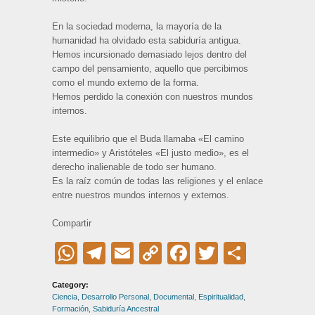
En la sociedad moderna, la mayoría de la
humanidad ha olvidado esta sabiduría antigua.
Hemos incursionado demasiado lejos dentro del
campo del pensamiento, aquello que percibimos
como el mundo externo de la forma.
Hemos perdido la conexión con nuestros mundos
internos.
Este equilibrio que el Buda llamaba «El camino
intermedio» y Aristóteles «El justo medio», es el
derecho inalienable de todo ser humano.
Es la raíz común de todas las religiones y el enlace
entre nuestros mundos internos y externos.
Compartir
WhatsApp
Telegram
Email
Copy
Facebook
Twitter
Compar
Link
Category:
Ciencia
,
Desarrollo Personal
,
Documental
,
Espiritualidad
,
Formación
,
Sabiduría Ancestral