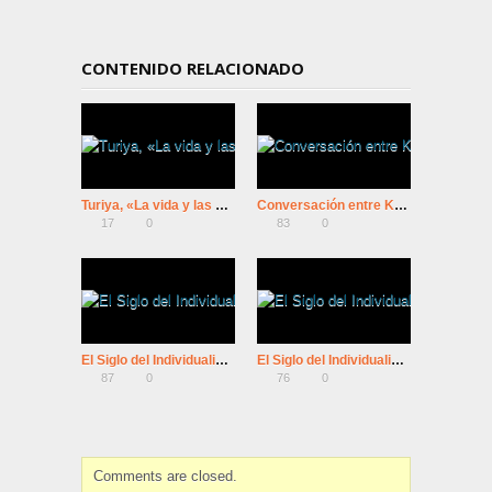
CONTENIDO RELACIONADO
Turiya, «La vida y las enseñanzas de Ramana Maharshi»
Conversación entre Krishnamurti y Bernard Levin (BBC-1981)
17
0
83
0
El Siglo del Individualismo: 4º Máquinas De Felicidad
El Siglo del Individualismo: 3º Máquinas De Felicidad
87
0
76
0
Comments are closed.