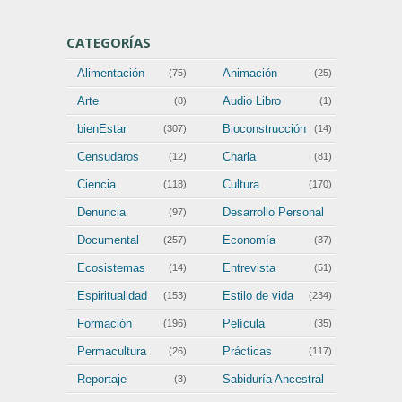
CATEGORÍAS
Alimentación
Animación
(75)
(25)
Arte
Audio Libro
(8)
(1)
bienEstar
Bioconstrucción
(307)
(14)
Censudaros
Charla
(12)
(81)
Ciencia
Cultura
(118)
(170)
Denuncia
Desarrollo Personal
(97)
(202)
Documental
Economía
(257)
(37)
Ecosistemas
Entrevista
(14)
(51)
Espiritualidad
Estilo de vida
(153)
(234)
Formación
Película
(196)
(35)
Permacultura
Prácticas
(26)
(117)
Reportaje
Sabiduría Ancestral
(3)