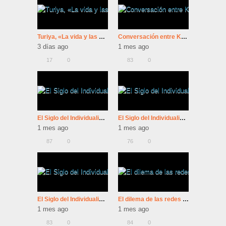
Turiya, «La vida y las enseñanzas de Ramana Maharshi»
Conversación entre Krishnamurti y Bernard Levin (BBC-1981)
3 días ago
1 mes ago
17
0
83
0
El Siglo del Individualismo: 4º Máquinas De Felicidad
El Siglo del Individualismo: 3º Máquinas De Felicidad
1 mes ago
1 mes ago
87
0
76
0
El Siglo del Individualismo: 1º Máquinas De Felicidad
El dilema de las redes sociales
1 mes ago
1 mes ago
83
0
84
0