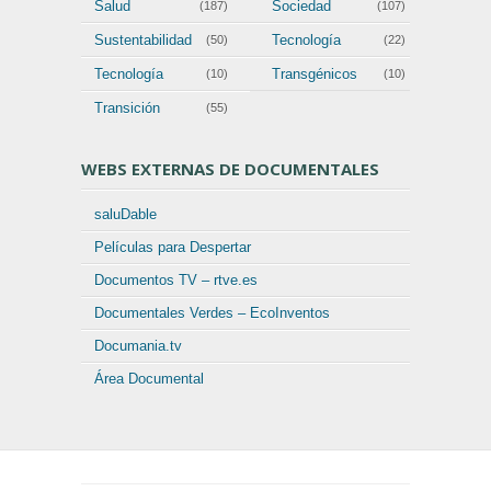
(111)
Salud
Sociedad
(187)
(107)
Sustentabilidad
Tecnología
(50)
(22)
Tecnología
Transgénicos
(10)
(10)
Transición
(55)
WEBS EXTERNAS DE DOCUMENTALES
saluDable
Películas para Despertar
Documentos TV – rtve.es
Documentales Verdes – EcoInventos
Documania.tv
Área Documental