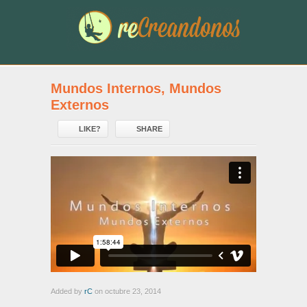
Mundos Internos, Mundos
Externos
LIKE?
SHARE
Added by
rC
on octubre 23, 2014